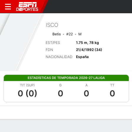
ISCO
Betis
#22
M
EST/PES
1.75 m, 78 kg
FDN
21/4/1992 (34)
NACIONALIDAD
España
ESTADÍSTICAS DE TEMPORADA 2026-27 LALIGA
TIT (SUP)
G
A
TT
0 (0)
0
0
0
Perfil de Jugador
Bio
Noticias
Partidos
Estadísticas