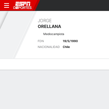
JORGE
ORELLANA
Mediocampista
FDN
19/5/1990
NACIONALIDAD
Chile
Perfil de Jugador
Bio
Noticias
Partidos
Estadísticas
Últimas noticias
Ver Todo