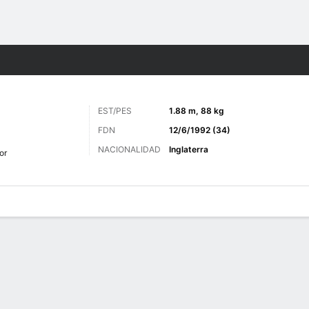
o
Más Deportes
EST/PES
1.88 m, 88 kg
FDN
12/6/1992 (34)
NACIONALIDAD
Inglaterra
or