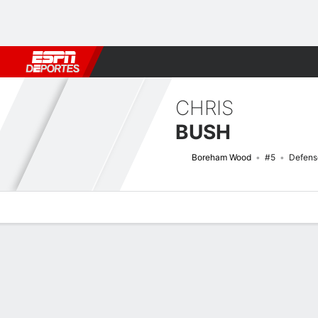
Fútbol
MLB
F. Americano
Básquetbol
WNBA
F1
Boxe
CHRIS
BUSH
Boreham Wood
#5
Defens
Perfil de Jugador
Bio
Noticias
Partidos
Estadísticas