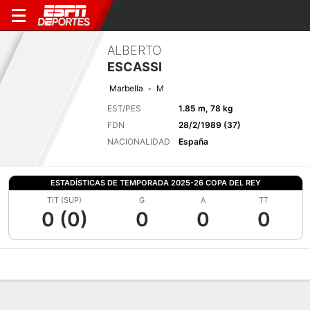
ALBERTO
ESCASSI
Marbella
M
EST/PES
1.85 m, 78 kg
FDN
28/2/1989 (37)
NACIONALIDAD
España
ESTADÍSTICAS DE TEMPORADA 2025-26 COPA DEL REY
TIT (SUP)
G
A
TT
0 (0)
0
0
0
Perfil de Jugador
Bio
Noticias
Partidos
Estadísticas