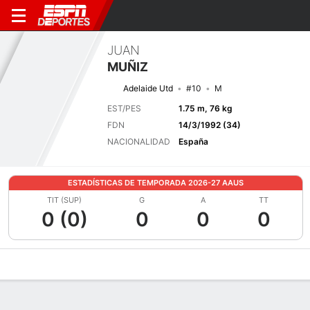
JUAN
MUÑIZ
Adelaide Utd
#10
M
EST/PES
1.75 m, 76 kg
FDN
14/3/1992 (34)
NACIONALIDAD
España
ESTADÍSTICAS DE TEMPORADA 2026-27 AAUS
TIT (SUP)
G
A
TT
0 (0)
0
0
0
Perfil de Jugador
Bio
Noticias
Partidos
Estadísticas