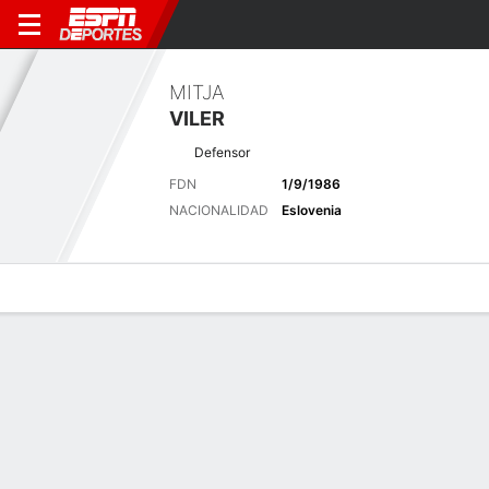
MITJA
VILER
Defensor
FDN
1/9/1986
NACIONALIDAD
Eslovenia
Perfil de Jugador
Bio
Noticias
Partidos
Estadísticas
Últimas noticias
Ver Todo