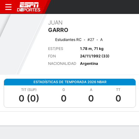
JUAN
GARRO
Estudiantes RC
#27
A
EST/PES
1.78 m, 71 kg
FDN
24/11/1992 (33)
NACIONALIDAD
Argentina
ESTADÍSTICAS DE TEMPORADA 2026 NBAR
TIT (SUP)
G
A
TT
0 (0)
0
0
0
Perfil de Jugador
Bio
Noticias
Partidos
Estadísticas