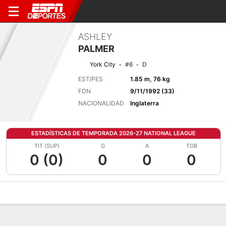
ASHLEY
PALMER
York City
#6
D
EST/PES
1.85 m, 76 kg
FDN
9/11/1992 (33)
NACIONALIDAD
Inglaterra
ESTADÍSTICAS DE TEMPORADA 2026-27 NATIONAL LEAGUE
TIT (SUP)
G
A
TOB
0 (0)
0
0
0
Perfil de Jugador
Bio
Noticias
Partidos
Estadísticas