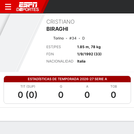
CRISTIANO
BIRAGHI
Torino
#34
D
EST/PES
1.85 m, 78 kg
FDN
1/9/1992 (33)
NACIONALIDAD
Italia
ESTADÍSTICAS DE TEMPORADA 2026-27 SERIE A
TIT (SUP)
G
A
TOB
0 (0)
0
0
0
Perfil de Jugador
Bio
Noticias
Partidos
Estadísticas