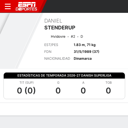
DANIEL
STENDERUP
Hvidovre
#2
D
EST/PES
1.83 m, 71 kg
FDN
31/5/1989 (37)
NACIONALIDAD
Dinamarca
ESTADÍSTICAS DE TEMPORADA 2026-27 DANISH SUPERLIGA
TIT (SUP)
G
A
TOB
0 (0)
0
0
0
Perfil de Jugador
Bio
Noticias
Partidos
Estadísticas