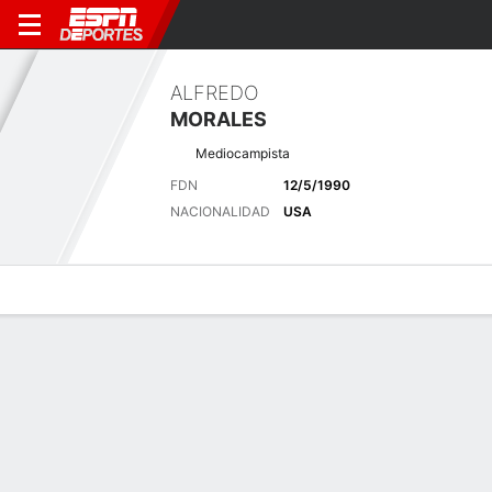
ALFREDO
MORALES
Mediocampista
FDN
12/5/1990
NACIONALIDAD
USA
Perfil de Jugador
Bio
Noticias
Partidos
Estadísticas
Últimas noticias
Ver Todo