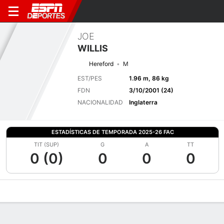
JOE
WILLIS
Hereford
M
EST/PES
1.96 m, 86 kg
FDN
3/10/2001 (24)
NACIONALIDAD
Inglaterra
ESTADÍSTICAS DE TEMPORADA 2025-26 FAC
TIT (SUP)
G
A
TT
0 (0)
0
0
0
Perfil de Jugador
Bio
Noticias
Partidos
Estadísticas