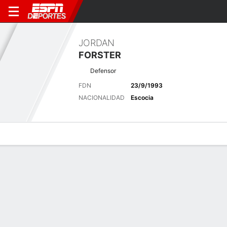
JORDAN
FORSTER
Defensor
FDN
23/9/1993
NACIONALIDAD
Escocia
Perfil de Jugador
Bio
Noticias
Partidos
Estadísticas
Últimas noticias
Ver Todo