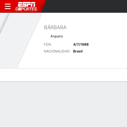
BÁRBARA
Arquero
FDN
4/7/1988
NACIONALIDAD
Brasil
Perfil de Jugador
Bio
Noticias
Partidos
Estadísticas
Últimas noticias
Ver Todo