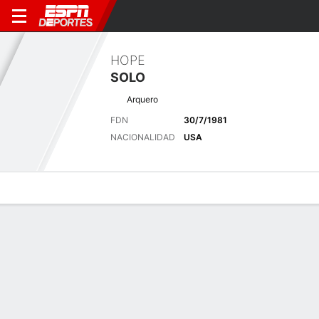
HOPE
SOLO
Arquero
FDN
30/7/1981
NACIONALIDAD
USA
Perfil de Jugador
Bio
Noticias
Partidos
Estadísticas
Últimas noticias
Ver Todo