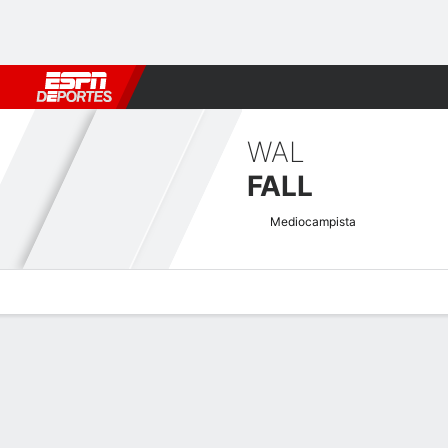
Fútbol
MLB
F. Americano
Básquetbol
WNBA
F1
Boxe
WAL
FALL
Mediocampista
Perfil de Jugador
Bio
Noticias
Partidos
Estadísticas