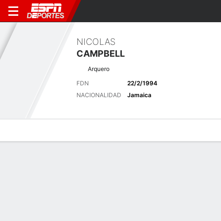
NICOLAS
CAMPBELL
Arquero
FDN
22/2/1994
NACIONALIDAD
Jamaica
Perfil de Jugador
Bio
Noticias
Partidos
Estadísticas
Últimas noticias
Ver Todo