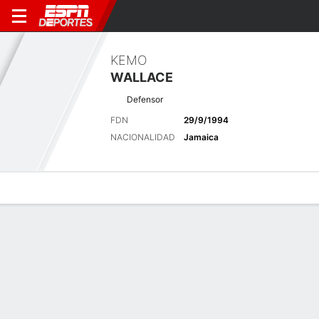
KEMO
WALLACE
Defensor
FDN
29/9/1994
NACIONALIDAD
Jamaica
Perfil de Jugador
Bio
Noticias
Partidos
Estadísticas
Últimas noticias
Ver Todo