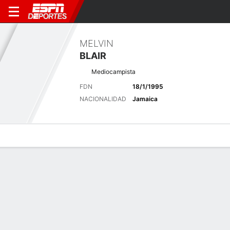
MELVIN
BLAIR
Mediocampista
FDN
18/1/1995
NACIONALIDAD
Jamaica
Perfil de Jugador
Bio
Noticias
Partidos
Estadísticas
Últimas noticias
Ver Todo