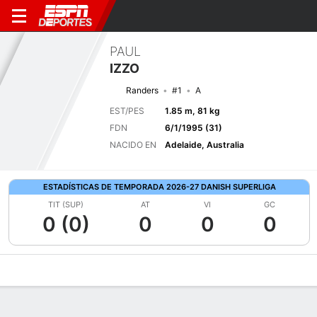
PAUL
IZZO
Randers
#1
A
EST/PES
1.85 m, 81 kg
FDN
6/1/1995 (31)
NACIDO EN
Adelaide, Australia
ESTADÍSTICAS DE TEMPORADA 2026-27 DANISH SUPERLIGA
TIT (SUP)
AT
VI
GC
0 (0)
0
0
0
Perfil de Jugador
Bio
Noticias
Partidos
Estadísticas