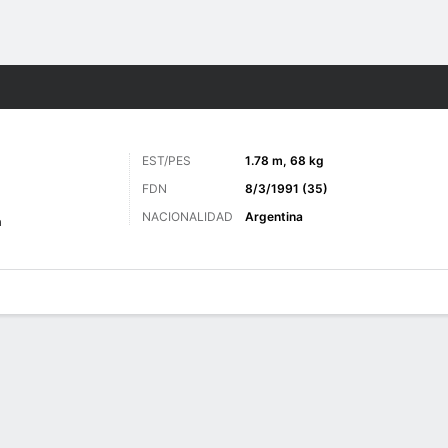
o
Más Deportes
EST/PES
1.78 m, 68 kg
FDN
8/3/1991 (35)
NACIONALIDAD
Argentina
a