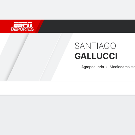
Fútbol
MLB
F. Americano
Básquetbol
WNBA
F1
Boxe
SANTIAGO
GALLUCCI
Agropecuario
Mediocampist
Perfil de Jugador
Bio
Noticias
Partidos
Estadísticas