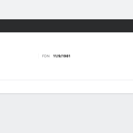
o
Más Deportes
FDN
11/9/1981