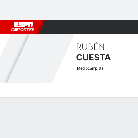
Fútbol
MLB
F. Americano
Básquetbol
WNBA
F1
Boxe
RUBÉN
CUESTA
Mediocampista
Perfil de Jugador
Bio
Noticias
Partidos
Estadísticas