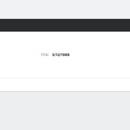
o
Más Deportes
FDN
3/12/1988