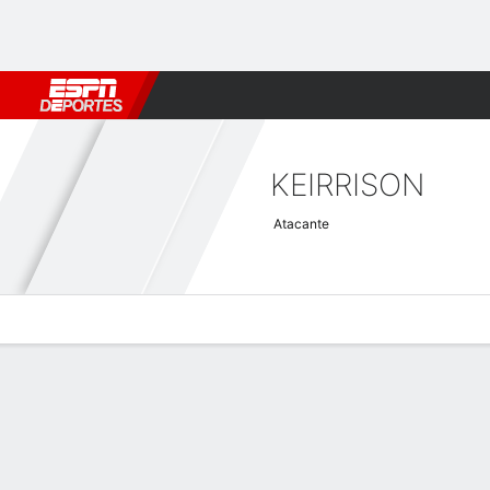
Fútbol
MLB
F. Americano
Básquetbol
WNBA
F1
Boxe
KEIRRISON
Atacante
Perfil de Jugador
Bio
Noticias
Partidos
Estadísticas