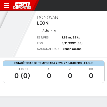
DONOVAN
LÉON
Abha
A
EST/PES
1.88 m, 92 kg
FDN
3/11/1992 (33)
NACIONALIDAD
French Guiana
ESTADÍSTICAS DE TEMPORADA 2026-27 SAUDI PRO LEAGUE
TIT (SUP)
AT
VI
GC
0 (0)
0
0
0
Perfil de Jugador
Bio
Noticias
Partidos
Estadísticas