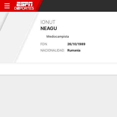
IONUT
NEAGU
Mediocampista
FDN
26/10/1989
NACIONALIDAD
Rumania
Perfil de Jugador
Bio
Noticias
Partidos
Estadísticas
Últimas noticias
Ver Todo