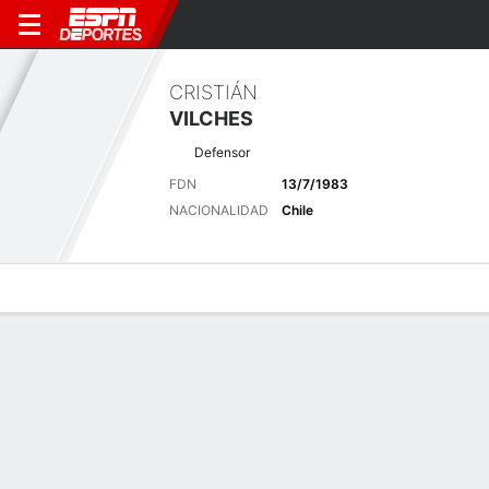
CRISTIÁN
VILCHES
Defensor
FDN
13/7/1983
NACIONALIDAD
Chile
Perfil de Jugador
Bio
Noticias
Partidos
Estadísticas
Últimas noticias
Ver Todo