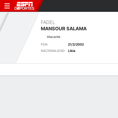
FADEL
MANSOUR SALAMA
Atacante
FDN
21/2/2002
NACIONALIDAD
Libia
Perfil de Jugador
Bio
Noticias
Partidos
Estadísticas
Últimas noticias
Ver Todo