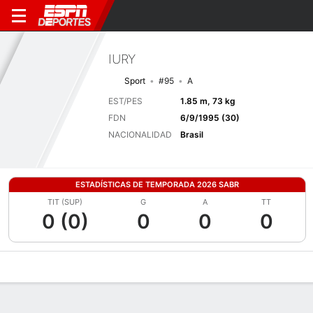
IURY
Sport
#95
A
EST/PES
1.85 m, 73 kg
FDN
6/9/1995 (30)
NACIONALIDAD
Brasil
ESTADÍSTICAS DE TEMPORADA 2026 SABR
TIT (SUP)
G
A
TT
0 (0)
0
0
0
Perfil de Jugador
Bio
Noticias
Partidos
Estadísticas