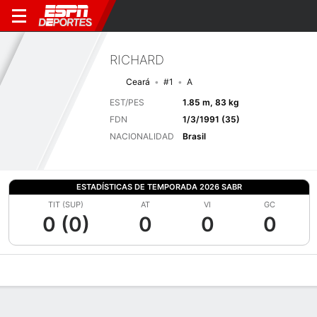
RICHARD
Ceará
#1
A
EST/PES
1.85 m, 83 kg
FDN
1/3/1991 (35)
NACIONALIDAD
Brasil
ESTADÍSTICAS DE TEMPORADA 2026 SABR
TIT (SUP)
AT
VI
GC
0 (0)
0
0
0
Perfil de Jugador
Bio
Noticias
Partidos
Estadísticas