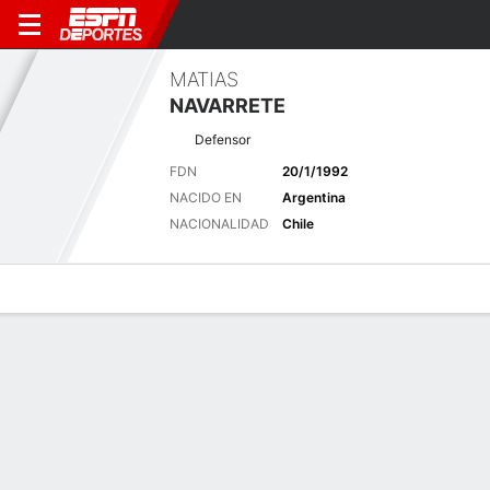
MATIAS
NAVARRETE
Defensor
FDN
20/1/1992
NACIDO EN
Argentina
NACIONALIDAD
Chile
Perfil de Jugador
Bio
Noticias
Partidos
Estadísticas
Últimas noticias
Ver Todo