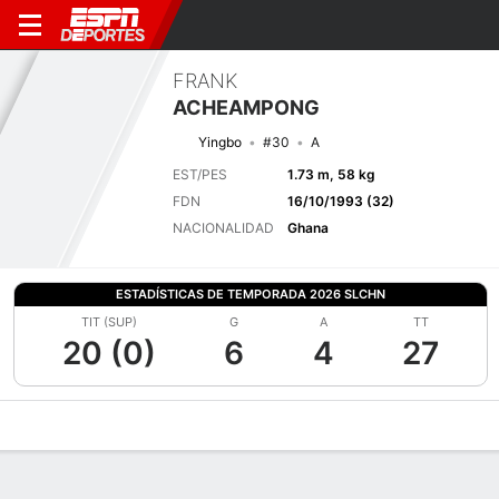
FRANK
ACHEAMPONG
Yingbo
#30
A
EST/PES
1.73 m, 58 kg
FDN
16/10/1993 (32)
NACIONALIDAD
Ghana
ESTADÍSTICAS DE TEMPORADA 2026 SLCHN
TIT (SUP)
G
A
TT
20 (0)
6
4
27
Perfil de Jugador
Bio
Noticias
Partidos
Estadísticas