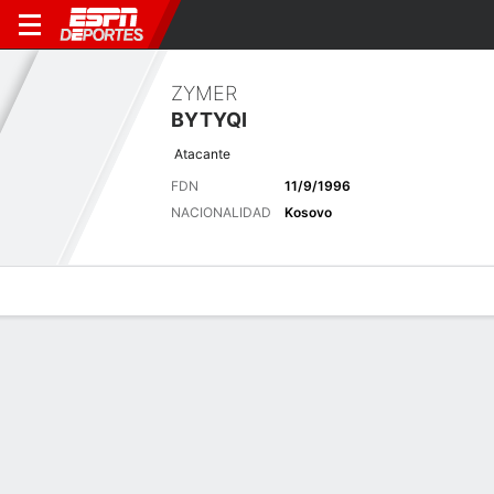
ZYMER
BYTYQI
Atacante
FDN
11/9/1996
NACIONALIDAD
Kosovo
Perfil de Jugador
Bio
Noticias
Partidos
Estadísticas
Últimas noticias
Ver Todo