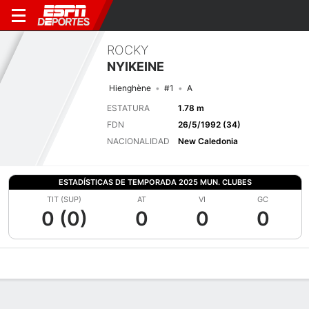
ROCKY
NYIKEINE
Hienghène
#1
A
ESTATURA
1.78 m
FDN
26/5/1992 (34)
NACIONALIDAD
New Caledonia
ESTADÍSTICAS DE TEMPORADA 2025 MUN. CLUBES
TIT (SUP)
AT
VI
GC
0 (0)
0
0
0
Perfil de Jugador
Bio
Noticias
Partidos
Estadísticas