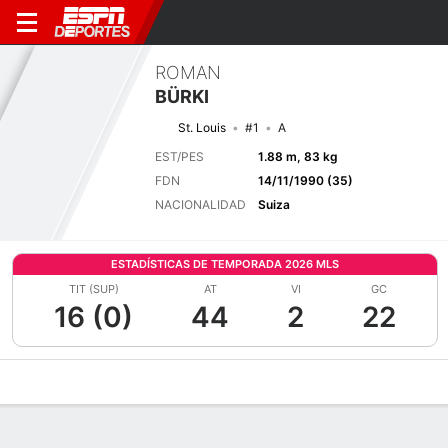
ROMAN
BÜRKI
St. Louis
#1
A
EST/PES
1.88 m, 83 kg
FDN
14/11/1990 (35)
NACIONALIDAD
Suiza
ESTADÍSTICAS DE TEMPORADA 2026 MLS
TIT (SUP)
AT
VI
GC
16 (0)
44
2
22
Perfil de Jugador
Bio
Noticias
Partidos
Estadísticas