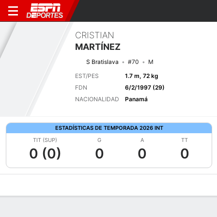
CRISTIAN
MARTÍNEZ
S Bratislava
#70
M
EST/PES
1.7 m, 72 kg
FDN
6/2/1997 (29)
NACIONALIDAD
Panamá
ESTADÍSTICAS DE TEMPORADA 2026 INT
TIT (SUP)
G
A
TT
0 (0)
0
0
0
Perfil de Jugador
Bio
Noticias
Partidos
Estadísticas