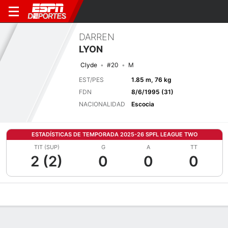
DARREN
LYON
Clyde
#20
M
EST/PES
1.85 m, 76 kg
FDN
8/6/1995 (31)
NACIONALIDAD
Escocia
ESTADÍSTICAS DE TEMPORADA 2025-26 SPFL LEAGUE TWO
TIT (SUP)
G
A
TT
2 (2)
0
0
0
Perfil de Jugador
Bio
Noticias
Partidos
Estadísticas