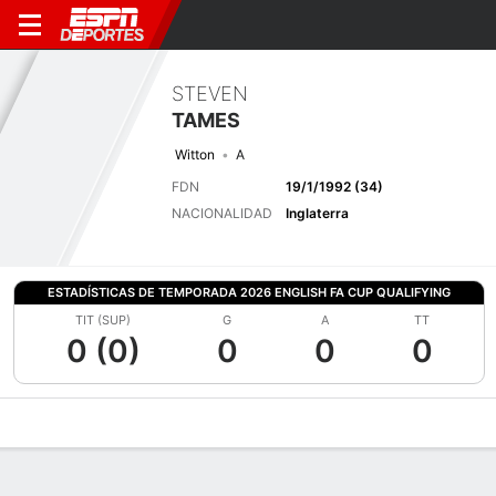
STEVEN
TAMES
Witton
A
FDN
19/1/1992 (34)
NACIONALIDAD
Inglaterra
ESTADÍSTICAS DE TEMPORADA 2026 ENGLISH FA CUP QUALIFYING
TIT (SUP)
G
A
TT
0 (0)
0
0
0
Perfil de Jugador
Bio
Noticias
Partidos
Estadísticas