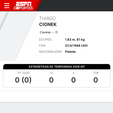
THIAGO
CIONEK
Cavese
D
EST/PES
1.83 m, 81 kg
FDN
21/4/1986 (40)
NACIONALIDAD
Polonia
ESTADÍSTICAS DE TEMPORADA 2026 INT
TIT (SUP)
G
A
TOB
0 (0)
0
0
0
Perfil de Jugador
Bio
Noticias
Partidos
Estadísticas