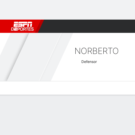
Fútbol
MLB
F. Americano
Básquetbol
WNBA
F1
Boxe
NORBERTO
Defensor
Perfil de Jugador
Bio
Noticias
Partidos
Estadísticas