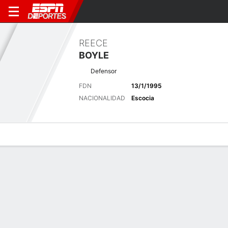
REECE
BOYLE
Defensor
FDN
13/1/1995
NACIONALIDAD
Escocia
Perfil de Jugador
Bio
Noticias
Partidos
Estadísticas
Últimas noticias
Ver Todo