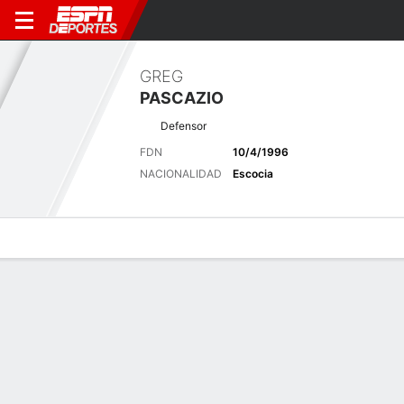
GREG
PASCAZIO
Defensor
FDN
10/4/1996
NACIONALIDAD
Escocia
Perfil de Jugador
Bio
Noticias
Partidos
Estadísticas
Últimas noticias
Ver Todo