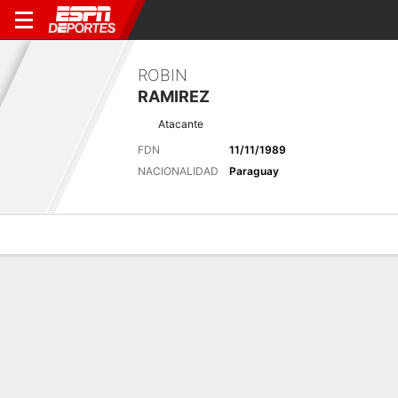
ROBIN
RAMIREZ
Atacante
FDN
11/11/1989
NACIONALIDAD
Paraguay
Perfil de Jugador
Bio
Noticias
Partidos
Estadísticas
Últimas noticias
Ver Todo