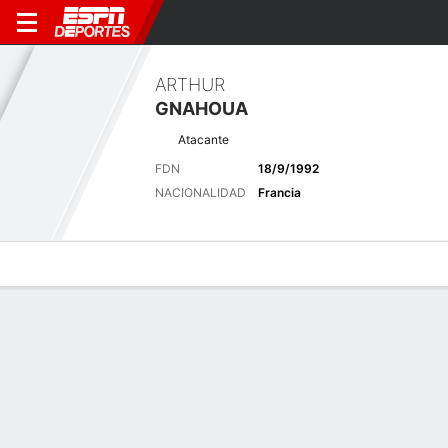
ARTHUR
GNAHOUA
Atacante
FDN
18/9/1992
NACIONALIDAD
Francia
Perfil de Jugador
Bio
Noticias
Partidos
Estadísticas
Últimas noticias
Ver Todo