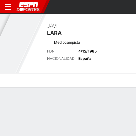
JAVI
LARA
Mediocampista
FDN
4/12/1985
NACIONALIDAD
España
Perfil de Jugador
Bio
Noticias
Partidos
Estadísticas
Últimas noticias
Ver Todo