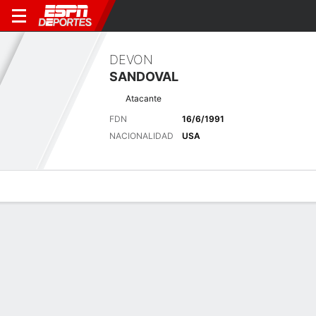
DEVON
SANDOVAL
Atacante
FDN
16/6/1991
NACIONALIDAD
USA
Perfil de Jugador
Bio
Noticias
Partidos
Estadísticas
Últimas noticias
Ver Todo