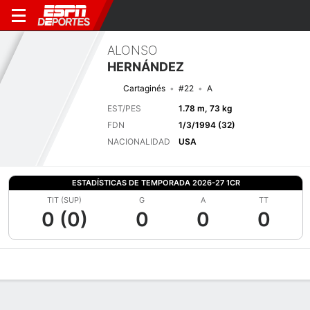
ALONSO
HERNÁNDEZ
Cartaginés
#22
A
EST/PES
1.78 m, 73 kg
FDN
1/3/1994 (32)
NACIONALIDAD
USA
ESTADÍSTICAS DE TEMPORADA 2026-27 1CR
TIT (SUP)
G
A
TT
0 (0)
0
0
0
Perfil de Jugador
Bio
Noticias
Partidos
Estadísticas