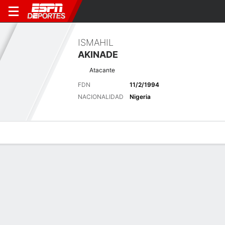
ISMAHIL
AKINADE
Atacante
FDN
11/2/1994
NACIONALIDAD
Nigeria
Perfil de Jugador
Bio
Noticias
Partidos
Estadísticas
Últimas noticias
Ver Todo