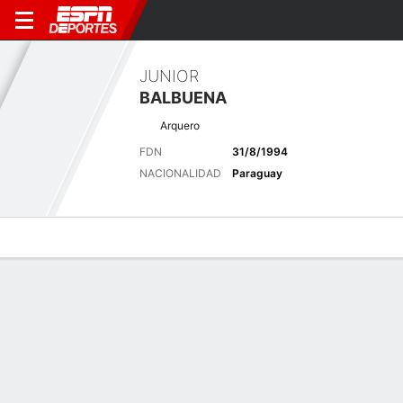
JUNIOR
BALBUENA
Arquero
FDN
31/8/1994
NACIONALIDAD
Paraguay
Perfil de Jugador
Bio
Noticias
Partidos
Estadísticas
Últimas noticias
Ver Todo