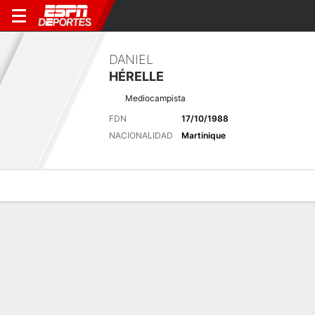
DANIEL
HÉRELLE
Mediocampista
FDN
17/10/1988
NACIONALIDAD
Martinique
Perfil de Jugador
Bio
Noticias
Partidos
Estadísticas
Últimas noticias
Ver Todo