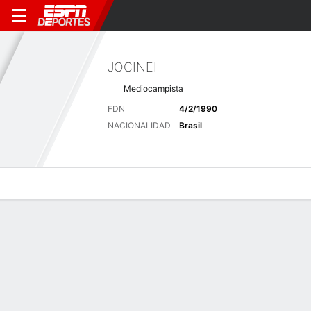
JOCINEI
Mediocampista
FDN
4/2/1990
NACIONALIDAD
Brasil
Perfil de Jugador
Bio
Noticias
Partidos
Estadísticas
Últimas noticias
Ver Todo